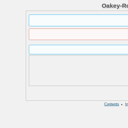
Oakey-Ro
·
Contents
I