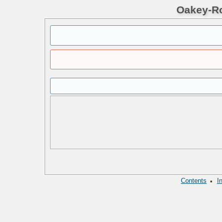
Oakey-Ro
·
Contents
I